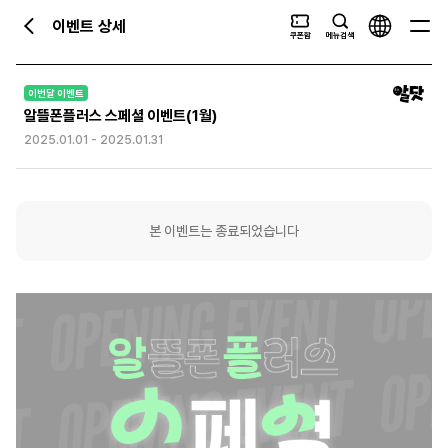
이벤트 상세
이
전
쿠폰함
메뉴검색
전
체
화
메
면
이번달 이벤트
뉴
알뜰폰플러스 스페셜 이벤트(1월)
으
열
로
기
2025.01.01
-
2025.01.31
이
동
본 이벤트는 종료되었습니다