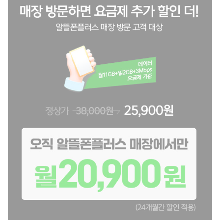
스
오
페
닝
이
벤
트
#
일
정
점
#
잠
실
점
#
인
천
점
#
분
당
점