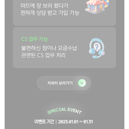
매
장
자
세
히
알
보
뜰
러
폰
가
플
기
러