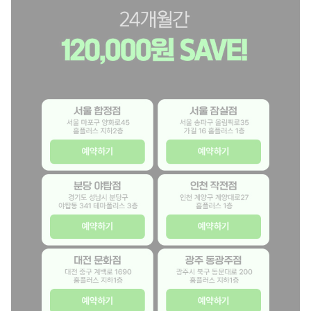
#
대
전
점
#
대
S
구
P
점
E
#
C
광
서
서
I
주
울
울
A
점
합
시
L
#
정
송
E
부
점
파
V
산
서
구
E
점
분
인
울
올
N
알
당
천
시
림
T
뜰
야
작
마
픽
이
폰
탑
전
포
로
벤
플
점
점
구
3
트
러
경
인
대
광
양
5
기
스
기
천
전
주