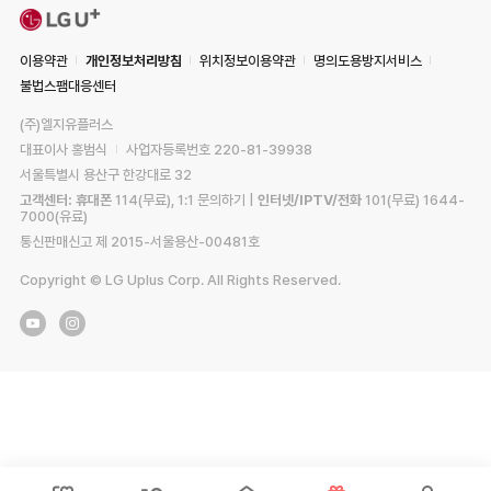
장
폰
기
알
1
는
스
지
L
인
면
[
+
뜰
층
1
지
하
G
천
요
주
예
폰
알
2
하
1
U
이용약관
개인정보처리방침
위치정보이용약관
명의도용방지서비스
점
금
요
약
+
뜰
월
1
층
+
예
불법스팸대응센터
제
특
하
예
폰
1
층
알
약
추
징
기
약
+
일
알
뜰
(주)엘지유플러스
하
가
]
하
예
~
뜰
폰
대표이사 홍범식
사업자등록번호 220-81-39938
기
할
모
기
약
3
폰
+
분
서울특별시 용산구 한강대로 32
인
바
하
1
+
예
당
더
일
고객센터: 휴대폰
114(무료), 1:1 문의하기 |
인터넷/IPTV/전화
101(무료) 1644-
기
일
예
약
점
7000(유료)
!
요
사
약
하
예
알
통신판매신고 제 2015-서울용산-00481호
금
이
하
기
약
뜰
제
에
기
Copyright © LG Uplus Corp. All Rights Reserved.
하
폰
개
개
기
플
통
통
대
러
선
완
전
스
불
료
점
매
/
된
예
장
후
고
약
방
불
객
하
문
상
에
기
고
품
게
대
객
모