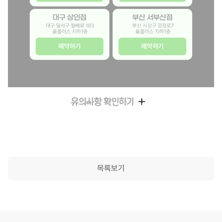
화
가
간
란
도
계
문
동
로
길
|
?
성
양
화
광
4
1
2
오
남
구
점
주
5
6
0
프
시
계
대
점
대
부
홈
홈
2
라
분
양
전
광
구
산
플
플
4
인
당
대
중
주
상
서
러
러
.
상
구
로
구
시
인
부
스
스
1
담
야
2
계
북
점
산
지
지
2
이
탑
7
백
구
대
점
하
하
합
.
가
동
홈
로
동
구
부
2
1
정
0
능
3
플
1
문
달
산
층
층
점
1
한
4
러
6
대
이
서
사
알
알
예
~
국
1
스
9
로
벤
구
상
뜰
뜰
약
1
내
테
1
0
2
트
월
구
폰
폰
하
2
최
마
층
홈
0
유
배
광
+
+
기
.
초
폴
알
플
0
의
로
장
예
예
잠
3
알
리
뜰
러
홈
목록보기
사
1
로
약
약
실
1
뜰
스
폰
스
플
항
8
7
하
하
점
매
폰
3
+
지
러
본
3
홈
기
기
예
장
전
층
예
하
스
이
홈
플
약
방
용
알
약
1
지
벤
플
러
하
문
매
뜰
하
층
하
트
러
스
기
하